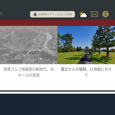
ス
宝塚ゴルフ倶楽部の新時代。36
震災からの復興。21世紀にかけ
ホールの完成
て