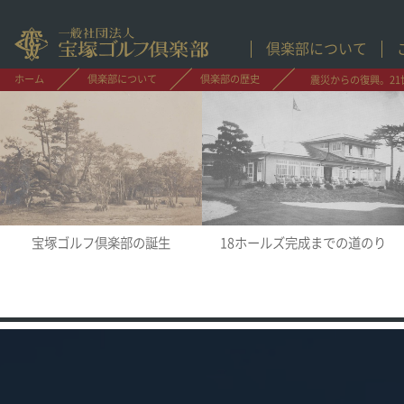
倶楽部について
ホーム
倶楽部について
倶楽部の歴史
震災からの復興。21
宝塚ゴルフ倶楽部の誕生
18ホールズ完成までの道のり