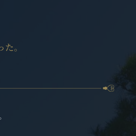
った。
た。