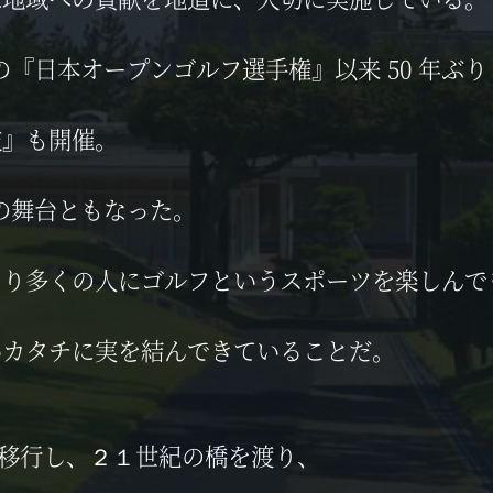
年の『日本オープンゴルフ選手権』以来 50 年ぶ
技』も開催。
会の舞台ともなった。
より多くの人にゴルフというスポーツを楽しんで
いカタチに実を結んできていることだ。
法人へ移行し、２１世紀の橋を渡り、