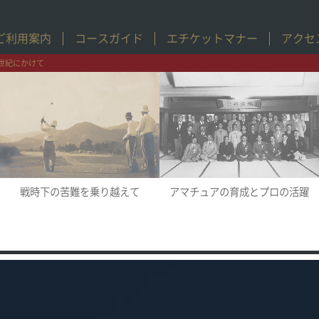
ご利用案内
コースガイド
エチケットマナー
アクセ
世紀にかけて
アマチュアの育成とプロの活躍
戦時下の苦難を乗り越えて