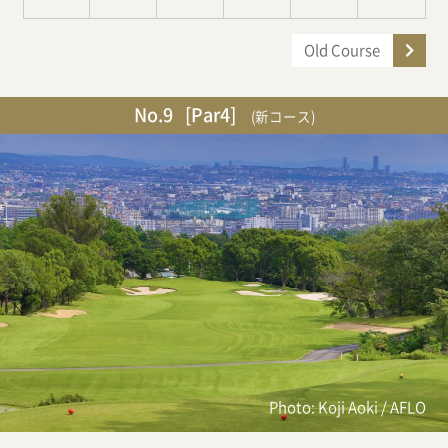
Old Course
No.9
[Par4]
(新コース)
Photo: Koji Aoki / AFLO