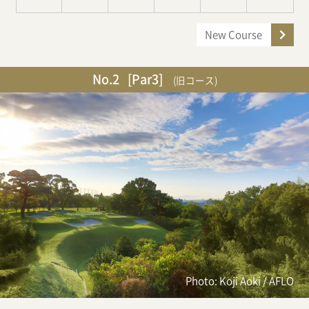
New Course
No.2
[Par3]
(旧コース)
Photo: Koji Aoki / AFLO